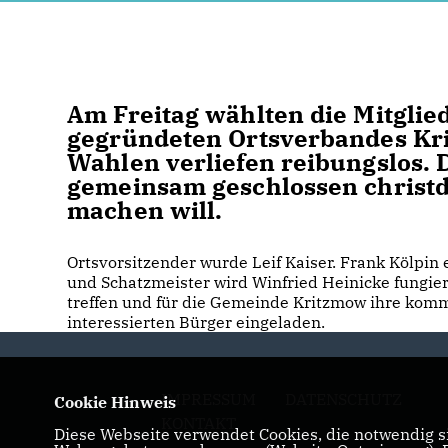
Am Freitag wählten die Mitgli
gegründeten Ortsverbandes Kri
Wahlen verliefen reibungslos. 
gemeinsam geschlossen christd
machen will.
Ortsvorsitzender wurde Leif Kaiser. Frank Kölpin e
und Schatzmeister wird Winfried Heinicke fungie
treffen und für die Gemeinde Kritzmow ihre komm
interessierten Bürger eingeladen.
IMPRESSUM
DATENSCHUTZ
Cookie Hinweis
KONTAKT
Diese Webseite verwendet Cookies, die notwendig si