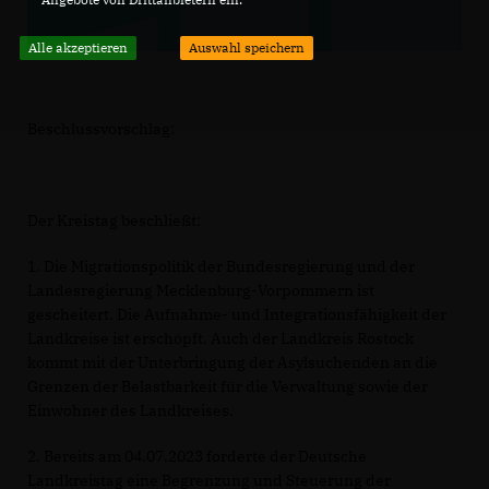
Alle akzeptieren
Auswahl speichern
Beschlussvorschlag:
Der Kreistag beschließt:
1. Die Migrationspolitik der Bundesregierung und der
Landesregierung Mecklenburg-Vorpommern ist
gescheitert. Die Aufnahme- und Integrationsfähigkeit der
Landkreise ist erschöpft. Auch der Landkreis Rostock
kommt mit der Unterbringung der Asylsuchenden an die
Grenzen der Belastbarkeit für die Verwaltung sowie der
Einwohner des Landkreises.
2. Bereits am 04.07.2023 forderte der Deutsche
Landkreistag eine Begrenzung und Steuerung der