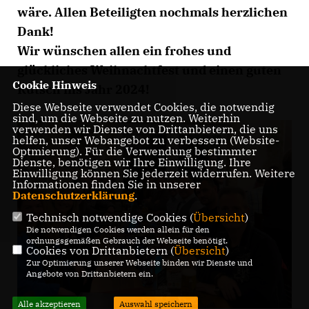
wäre. Allen Beteiligten nochmals herzlichen
Dank!
Wir wünschen allen ein frohes und
glückliches Weihnachtfest und einen guten
Cookie Hinweis
Rutsch ins Jahr 2024!
Diese Webseite verwendet Cookies, die notwendig
sind, um die Webseite zu nutzen. Weiterhin
verwenden wir Dienste von Drittanbietern, die uns
helfen, unser Webangebot zu verbessern (Website-
Optmierung). Für die Verwendung bestimmter
Dienste, benötigen wir Ihre Einwilligung. Ihre
Einwilligung können Sie jederzeit widerrufen. Weitere
Informationen finden Sie in unserer
Datenschutzerklärung
.
Technisch notwendige Cookies (
Übersicht
)
Die notwendigen Cookies werden allein für den
ordnungsgemäßen Gebrauch der Webseite benötigt.
Cookies von Drittanbietern (
Übersicht
)
Zur Optimierung unserer Webseite binden wir Dienste und
Angebote von Drittanbietern ein.
Alle akzeptieren
Auswahl speichern