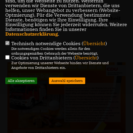
sind, um die Webseite zu nutzen. Weiterhin
verwenden wir Dienste von Drittanbietern, die uns
Wir wollen uns für den Einsatz und das
helfen, unser Webangebot zu verbessern (Website-
Optmierung). Für die Verwendung bestimmter
Engagement bedanken und die Gelegenheit
Dienste, benötigen wir Ihre Einwilligung. Ihre
Einwilligung können Sie jederzeit widerrufen. Weitere
nutzen, um ins Gespräch zu kommen.
Informationen finden Sie in unserer
Datenschutzerklärung
.
Wir freuen uns!
Technisch notwendige Cookies (
Übersicht
)
Die notwendigen Cookies werden allein für den
ordnungsgemäßen Gebrauch der Webseite benötigt.
Cookies von Drittanbietern (
Übersicht
)
Zur Optimierung unserer Webseite binden wir Dienste und
Angebote von Drittanbietern ein.
Alle akzeptieren
Auswahl speichern