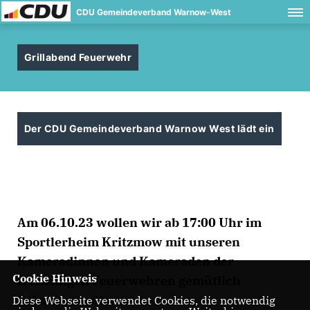
CDU Gemeindeverband Warnow-West
Grillabend Feuerwehr
Der CDU Gemeindeverband Warnow West lädt ein
Am 06.10.23 wollen wir ab 17:00 Uhr im
Sportlerheim Kritzmow mit unseren
Kameradinnen und Kameraden der
Cookie Hinweis
freiwilligen Feuerwehren gemütlich
beisammensitzen.
Diese Webseite verwendet Cookies, die notwendig